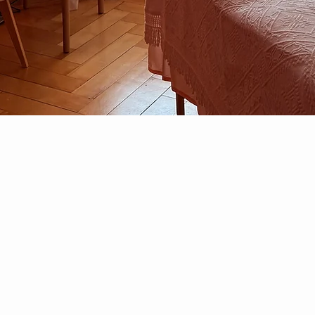
"... Brigitte Wettsteins
ESALEN Massage hat mit
der Geborgenheit, die sie
schenkt, eine nährende,
mütterliche Qualität"